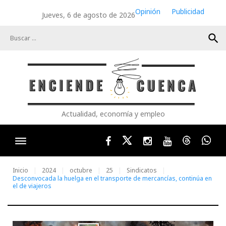
Skip
Opinión
Publicidad
Jueves, 6 de agosto de 2026
to
content
search
Actualidad, economía y empleo
Facebook
Twitter
Instagram
Youtube
Threads
Wha
Inicio
2024
octubre
25
Sindicatos
Desconvocada la huelga en el transporte de mercancías, continúa en
el de viajeros