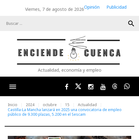
Skip
Opinión
Publicidad
Viernes, 7 de agosto de 2026
to
content
search
Actualidad, economía y empleo
Facebook
Twitter
Instagram
Youtube
Threads
Wha
Inicio
2024
octubre
15
Actualidad
Castilla-La Mancha lanzará en 2025 una convocatoria de empleo
público de 9.300 plazas, 5.200 en el Sescam