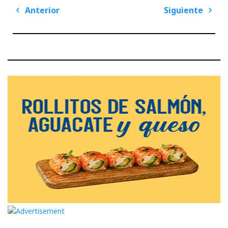
Navegación
Anterior
Siguiente
de
Previous
Next
entradas
Post
Post