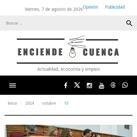
Skip
Opinión
Publicidad
Viernes, 7 de agosto de 2026
to
content
search
Actualidad, economía y empleo
Facebook
Twitter
Instagram
Youtube
Threads
Wha
Inicio
2024
octubre
15
Día: