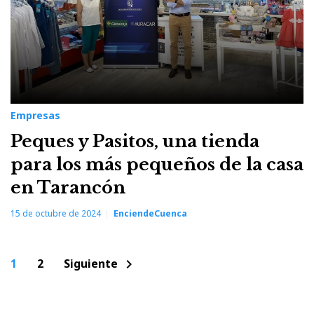
Empresas
Peques y Pasitos, una tienda
para los más pequeños de la casa
en Tarancón
15 de octubre de 2024
EnciendeCuenca
Paginación
1
2
Siguiente
chevron_right
de
entradas