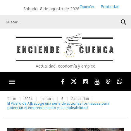
Skip
Opinión
Publicidad
Sábado, 8 de agosto de 2026
to
content
search
Actualidad, economía y empleo
Facebook
Twitter
Instagram
Youtube
Threads
Wha
Inicio
2024
octubre
5
Actualidad
El Vivero de AJE acoge una serie de acciones formativas para
potenciar el emprendimiento y la empleabilidad