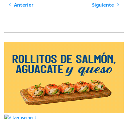
Navegación
Anterior
Siguiente
de
Previous
Next
entradas
Post
Post