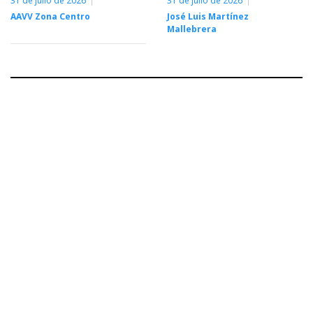
31 de julio de 2026
31 de julio de 2026
AAVV Zona Centro
José Luis Martínez
Mallebrera