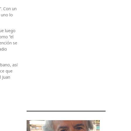
”. Con un
 uno lo
ue luego
omo “el
vención se
adio
rbano, así
ice que
l Juan