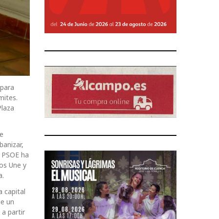
 para
mites.
Plaza
se
banizar,
 PSOE ha
Nos Une y
a.
 capital
de un
a partir