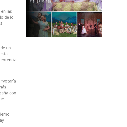
 en las
lo de lo
os
 de un
 esta
sentencia
 “votaría
 más
spaña con
que
bierno
ray