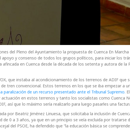
ones del Pleno del Ayuntamiento la propuesta de Cuenca En Marcha
apoyo y consenso de todos los grupos políticos, para iniciar los trá
a afincada en Cuenca desde la década de los setenta y autora de la 
X, que instaba al acondicionamiento de los terrenos de ADIF que 
de tren convencional. Estos terrenos en los que se iba empezar a ur
la paralización de un recurso presentado ante el Tribunal Supremo.
El
r actuación en estos terrenos y tanto los socialistas como Cuenca 
F, así que lo máximo sería realizarlo para luego pasarles una factur
da por Beatriz Jiménez Linuesa, que solicitaba la inclusión de Cuenca
ad de 0 a 3 años, ya que en un principio se veía excluida por tratarse 
ncejal del PSOE, ha defendido que “la educación básica se comprende 