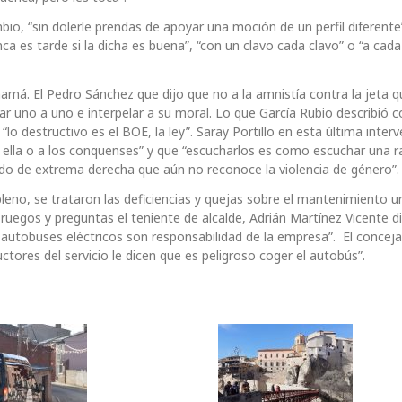
io, “sin dolerle prendas de apoyar una moción de un perfil diferente
ca es tarde si la dicha es buena”, “con un clavo cada clavo” o “a cada
amá. El Pedro Sánchez que dijo que no a la amnistía contra la jeta q
ar uno a uno e interpelar a su moral. Lo que García Rubio describió c
o destructivo es el BOE, la ley”. Saray Portillo en esta última inter
a ella o a los conquenses” y que “escucharlos es como escuchar una r
o de extrema derecha que aún no reconoce la violencia de género”.
leno, se trataron las deficiencias y quejas sobre el mantenimiento u
uegos y preguntas el teniente de alcalde, Adrián Martínez Vicente d
s autobuses eléctricos son responsabilidad de la empresa”. El conceja
tores del servicio le dicen que es peligroso coger el autobús”.