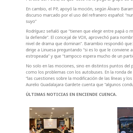
En cambio, el PP, apoyó la moción, según Álvaro Baramb
discurso marcado por el uso del refranero español: “nun
suyo”
Rodríguez señaló que “tienen que elegir entre papá o m
la defiende”. El concejal de VOX, aprovechó para nombr
nivel de drama que dominan”. Barambio respondió que: “l
dirige a Linuesa preguntando “si es lo que le conviene 
estropeada” y que “tampoco espera mucho de un partid
No solo en las mociones, sino en distintos puntos del p
como los problemas con los autobuses. En la ronda de r
“las cuestiones sobre la modificación de las líneas y lo
Aurelio Guadalajara Gardete cuenta que “algunos conduc
ÚLTIMAS NOTICIAS EN ENCIENDE CUENCA.