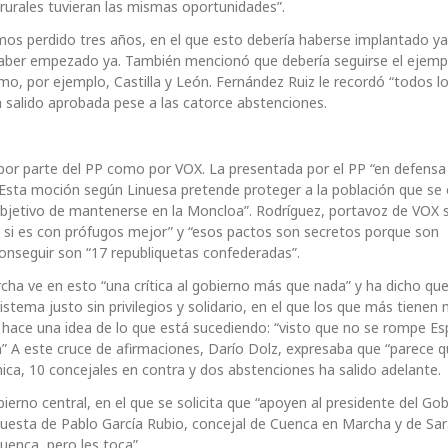
rurales tuvieran las mismas oportunidades”.
os perdido tres años, en el que esto debería haberse implantado ya
 haber empezado ya. También mencionó que debería seguirse el ejemp
 por ejemplo, Castilla y León. Fernández Ruiz le recordó “todos l
 salido aprobada pese a las catorce abstenciones.
por parte del PP como por VOX. La presentada por el PP “en defensa
” Esta moción según Linuesa pretende proteger a la población que se
objetivo de mantenerse en la Moncloa”. Rodríguez, portavoz de VOX 
as si es con prófugos mejor” y “esos pactos son secretos porque son
conseguir son “17 republiquetas confederadas”.
ha ve en esto “una crítica al gobierno más que nada” y ha dicho que
sistema justo sin privilegios y solidario, en el que los que más tienen
e hace una idea de lo que está sucediendo: “visto que no se rompe E
ón” A este cruce de afirmaciones, Darío Dolz, expresaba que “parece 
ca, 10 concejales en contra y dos abstenciones ha salido adelante.
erno central, en el que se solicita que “apoyen al presidente del Go
spuesta de Pablo García Rubio, concejal de Cuenca en Marcha y de Sa
uenca, pero les toca”.