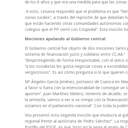
de los 6 años y que era una medida para que las zonas 
A esto, Linuesa respondió que el problema es que “hem
zonas rurales”, a través del reproche de que deberían
que están haciendo otras comunidades autónomas como,
colegios que el PP cerró con Cospedal”. Esta moción ha
Mociones apelando al Gobierno central
El Gobierno central fue objeto de dos mociones tanto 
sistema de financiación justo y solidario entre CC.AA.
“desprotegiendo de forma irresponsable, con el único 
“a los socialistas les gusta negociar cosas a escondid
vergonzosos”. Es así cómo pregunta si lo que quieren 
Mª Ángeles García Jiménez, portavoz de Cuenca en Marc
a favor si fuera con la intencionalidad de conseguir un 
aporten”. Juan Martínez Melero, teniente de alcalde, s
la amnistía, vamos a ver si se rompe con la financiaci
estamos en el parlamento nacional”. Con toda la polémi
Vox presentó esta segunda moción que involucra al gobi
regional frente al autócrata de Pedro Sánchez”. La re
Portillo del PSOE, es que “esto no le pega al grupo de C