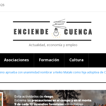
026
Actualidad, economía y empleo
Asociaciones
Formación
Cultura
leno aprueba con unanimidad nombrar a Keiko Mataki como hija adoptiva de 