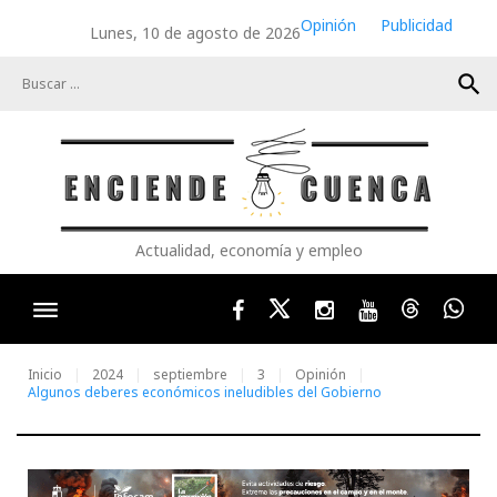
Skip
Opinión
Publicidad
Lunes, 10 de agosto de 2026
to
content
search
Actualidad, economía y empleo
Facebook
Twitter
Instagram
Youtube
Threads
Wha
Inicio
2024
septiembre
3
Opinión
Algunos deberes económicos ineludibles del Gobierno