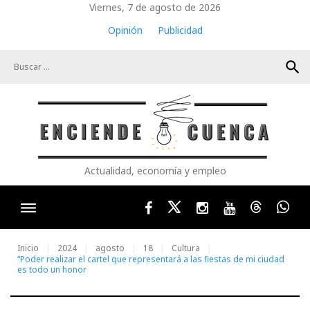
Skip
Viernes, 7 de agosto de 2026
to
Opinión
Publicidad
content
search
Actualidad, economía y empleo
Facebook
Twitter
Instagram
Youtube
Threads
Wha
Inicio
2024
agosto
18
Cultura
“Poder realizar el cartel que representará a las fiestas de mi ciudad
es todo un honor