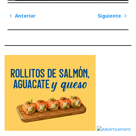
Navegación
Anterior
Siguiente
de
Previous
Next
entradas
Post
Post