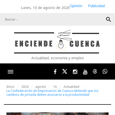
Skip
Opinión
Publicidad
Lunes, 10 de agosto de 2026
to
content
search
Actualidad, economía y empleo
Facebook
Twitter
Instagram
Youtube
Threads
Wha
Inicio
2024
agosto
16
Actualidad
La Confederación de Empresarios de Cuenca defiende que los
cambios de jornada deben asociarse a la productividad