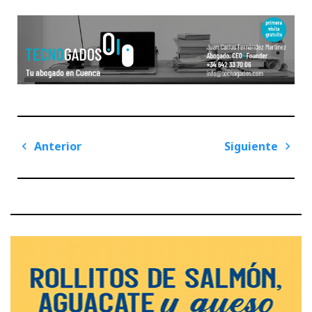
Navegación
Anterior
Siguiente
de
Previous
Next
entradas
Post
Post