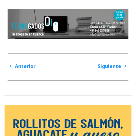
Navegación
Anterior
Siguiente
de
Previous
Next
entradas
Post
Post