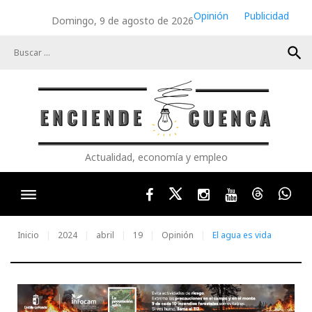
Skip
Opinión
Publicidad
Domingo, 9 de agosto de 2026
to
content
search
Actualidad, economía y empleo
Facebook
Twitter
Instagram
Youtube
Threads
Wha
Inicio
2024
abril
19
Opinión
El agua es vida