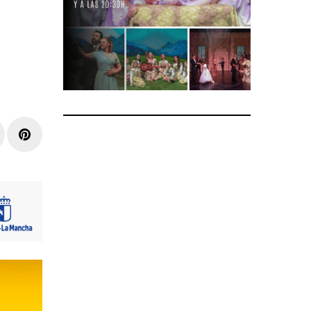
r
inkedIn
Pinterest