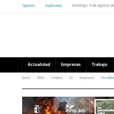
Skip
Domingo, 9 de agosto d
Opinión
Publicidad
to
content
Actualidad
Empresas
Trabajo
Inicio
2023
octubre
20
Empresas
Un milló