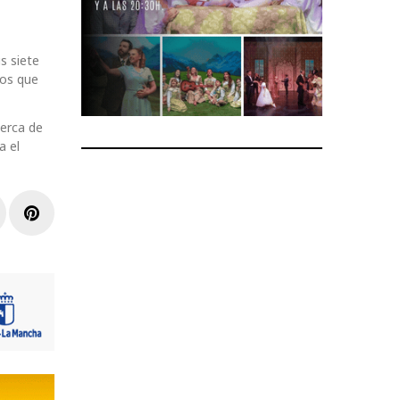
s siete
dos que
cerca de
a el
r
inkedIn
Pinterest