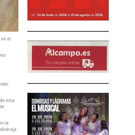
 en el
vos
rido
 de esta
 de
en la
lobalcaja