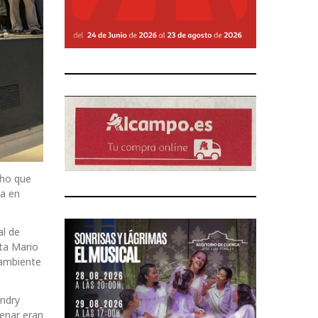
cho que
ia en
al de
sta Mario
 ambiente
andry
tenar eran