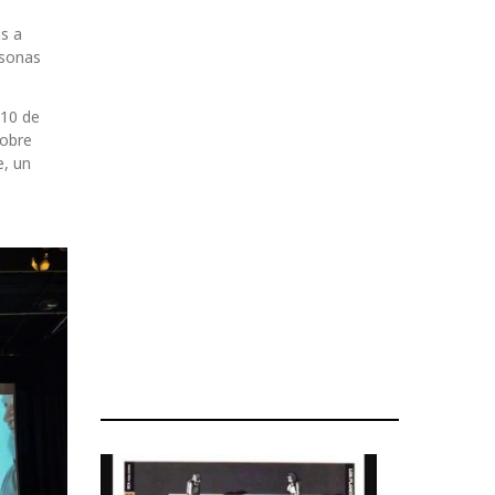
s
as a
rsonas
 10 de
sobre
e, un