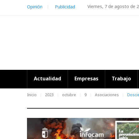
Skip
Viernes, 7 de agosto de 
Opinión
Publicidad
to
content
Actualidad
Empresas
Trabajo
Inicio
2023
octubre
9
Asociaciones
Doscie