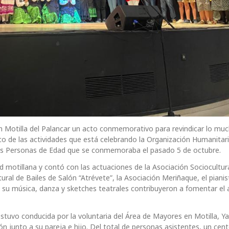
n Motilla del Palancar un acto conmemorativo para revindicar lo mu
co de las actividades que está celebrando la Organización Humanitar
 las Personas de Edad que se conmemoraba el pasado 5 de octubre.
dad motillana y contó con las actuaciones de la Asociación Sociocultur
ural de Bailes de Salón “Atrévete”, la Asociación Meriñaque, el piani
con su música, danza y sketches teatrales contribuyeron a fomentar el
estuvo conducida por la voluntaria del Área de Mayores en Motilla, Y
n junto a su pareja e hijo. Del total de personas asistentes, un cen