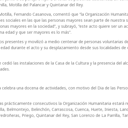
lla, Motilla del Palancar y Quintanar del Rey.
 Motilla, Fernando Casanova, comentó que “la Organización Humanitar
des sociales en las que las personas mayores sean parte de nuestra 
ersonas mayores en la sociedad”, y subrayó, “este acto quiere ser un a
na edad y que ser mayores es lo más”.
los presentes y movilizó a medio centenar de personas voluntarias de
e edad durante el acto y su desplazamiento desde sus localidades de 
edió las instalaciones de la Casa de la Cultura y la presencia del al
dades.
a celebra una docena de actividades, con motivo del Dia de las Pers
as prácticamente consecutivos la Organización Humanitaria estará r
illa, Belmontejo, Belinchón, Carrascosa, Cuenca, Huete, Iniesta, Lan
 Pedroñeras, Priego, Quintanar del Rey, San Lorenzo de La Parrilla, Ta