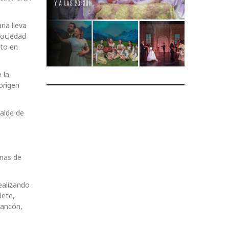
ia lleva
sociedad
cto en
 la
origen
calde de
onas de
ealizando
dete,
rancón,