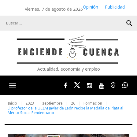
Skip
Opinión
Publicidad
Viernes, 7 de agosto de 2026
to
content
search
Actualidad, economía y empleo
Facebook
Twitter
Instagram
Youtube
Threads
Wha
Inicio
2023
septiembre
26
Formación
El profesor de la UCLM Javier de León recibe la Medalla de Plata al
Mérito Social Penitenciario