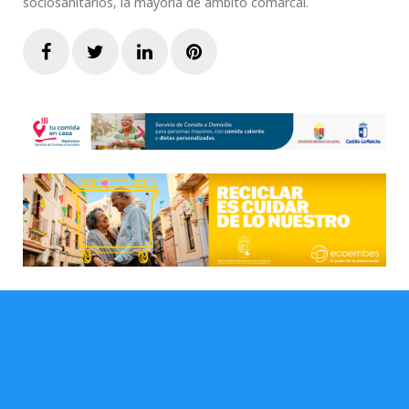
sociosanitarios, la mayoría de ámbito comarcal.
Facebook
Twitter
LinkedIn
Pinterest