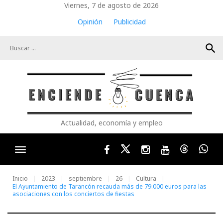
Skip
Viernes, 7 de agosto de 2026
to
Opinión
Publicidad
content
search
Actualidad, economía y empleo
Facebook
Twitter
Instagram
Youtube
Threads
Wha
Inicio
2023
septiembre
26
Cultura
El Ayuntamiento de Tarancón recauda más de 79.000 euros para las
asociaciones con los conciertos de fiestas