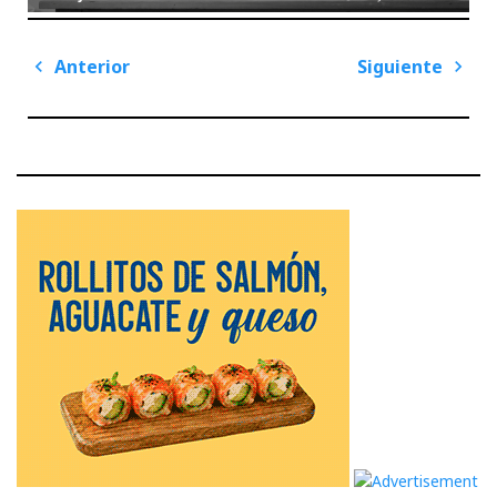
Navegación
Anterior
Siguiente
de
Previous
Next
entradas
Post
Post