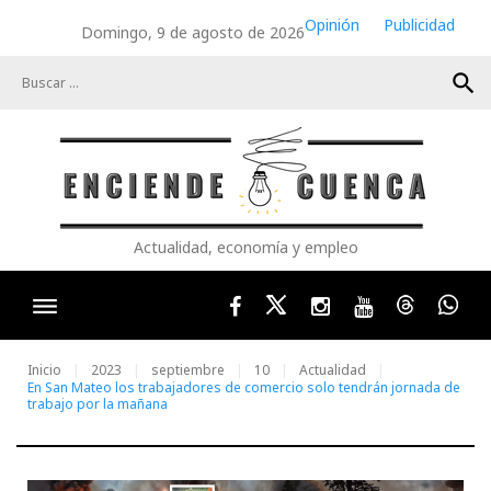
Skip
Opinión
Publicidad
Domingo, 9 de agosto de 2026
to
content
search
Actualidad, economía y empleo
Facebook
Twitter
Instagram
Youtube
Threads
Wha
Inicio
2023
septiembre
10
Actualidad
En San Mateo los trabajadores de comercio solo tendrán jornada de
trabajo por la mañana