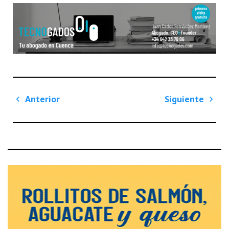
Navegación
Anterior
Siguiente
de
Previous
Next
entradas
Post
Post