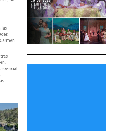
n
 las
dades
l Carmen
 tres
ien,
rovincial
s
sis