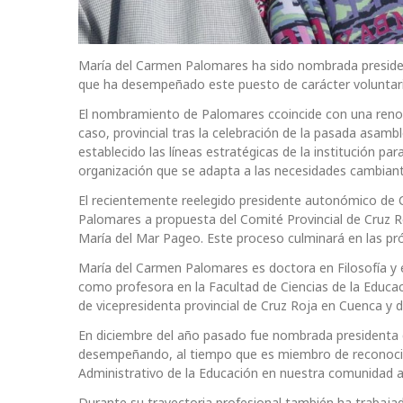
María del Carmen Palomares ha sido nombrada presiden
que ha desempeñado este puesto de carácter voluntar
El nombramiento de Palomares ccoincide con una renova
caso, provincial tras la celebración de la pasada asam
establecido las líneas estratégicas de la institución p
organización que se adapta a las necesidades cambiante
El recientemente reelegido presidente autonómico de 
Palomares a propuesta del Comité Provincial de Cruz Ro
María del Mar Pageo. Este proceso culminará en las pr
María del Carmen Palomares es doctora en Filosofía y e
como profesora en la Facultad de Ciencias de la Educa
de vicepresidenta provincial de Cruz Roja en Cuenca y d
En diciembre del año pasado fue nombrada presidenta d
desempeñando, al tiempo que es miembro de reconocido
Administrativo de la Educación en nuestra comunidad
Durante su trayectoria profesional también ha trabajad