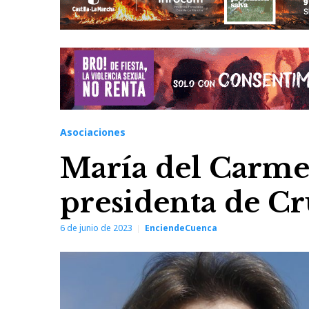
Asociaciones
María del Carme
presidenta de C
6 de junio de 2023
EnciendeCuenca