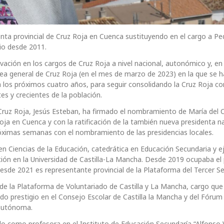
ta provincial de Cruz Roja en Cuenca sustituyendo en el cargo a P
io desde 2011.
ción en los cargos de Cruz Roja a nivel nacional, autonómico y, en
blea general de Cruz Roja (en el mes de marzo de 2023) en la que se 
ara los próximos cuatro años, para seguir consolidando la Cruz Roja 
s y crecientes de la población.
Cruz Roja, Jesús Esteban, ha firmado el nombramiento de María del
ja en Cuenca y con la ratificación de la también nueva presidenta na
óximas semanas con el nombramiento de las presidencias locales.
n Ciencias de la Educación, catedrática en Educación Secundaria y ej
ción en la Universidad de Castilla-La Mancha. Desde 2019 ocupaba el
esde 2021 es representante provincial de la Plataforma del Tercer Se
e la Plataforma de Voluntariado de Castilla y La Mancha, cargo que
 prestigio en el Consejo Escolar de Castilla la Mancha y del Fórum
 autónoma.
o como profesora en el Instituto de Educación Secundaría “Alfonso V