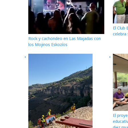
El Club
celebra 
Rock y cachondeo en Las Majadas con
los Mojinos Eskozíos
El proye
educativ
diez mu