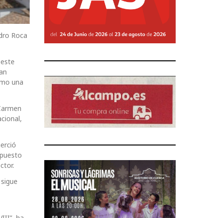
edro Roca
 este
han
como una
 Carmen
cional,
erció
 puesto
ctor.
 sigue
III”, ha