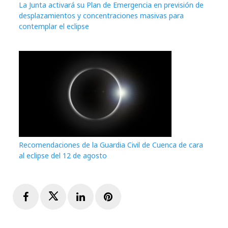
La Junta activará su Plan de Emergencia en previsión de
desplazamientos y concentraciones masivas para
contemplar el eclipse
Recomendaciones de la Guardia Civil de Cuenca de cara
al eclipse del 12 de agosto
Facebook
Twitter
LinkedIn
Pinterest