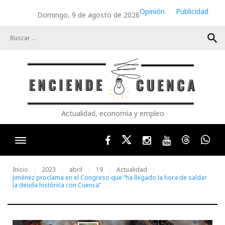
Skip
Opinión
Publicidad
Domingo, 9 de agosto de 2026
to
content
search
Actualidad, economía y empleo
Facebook
Twitter
Instagram
Youtube
Threads
Wha
Inicio
2023
abril
19
Actualidad
Jiménez proclama en el Congreso que “ha llegado la hora de saldar
la deuda histórica con Cuenca”