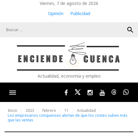
Skip
Viernes, 7 de agosto de 2026
to
Opinión
Publicidad
content
search
Actualidad, economía y empleo
Facebook
Twitter
Instagram
Youtube
Threads
Wha
Inicio
2023
febrero
11
Actualidad
Los empresarios conquenses alertan de que los costes suben más
que las ventas