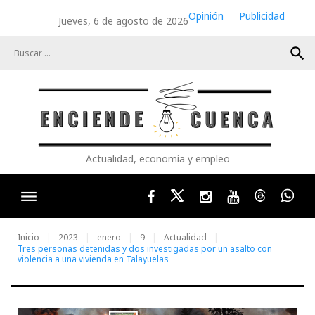
Skip
Opinión
Publicidad
Jueves, 6 de agosto de 2026
to
content
search
Actualidad, economía y empleo
Facebook
Twitter
Instagram
Youtube
Threads
Wha
Inicio
2023
enero
9
Actualidad
Tres personas detenidas y dos investigadas por un asalto con
violencia a una vivienda en Talayuelas