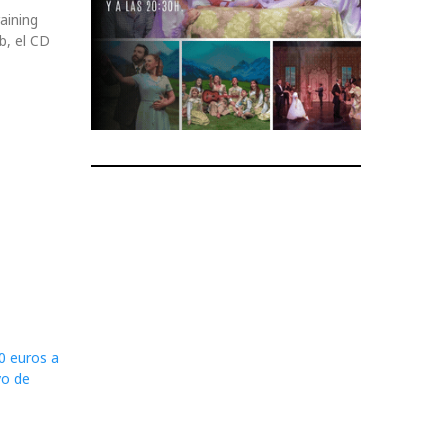
aining
b, el CD
0 euros a
vo de