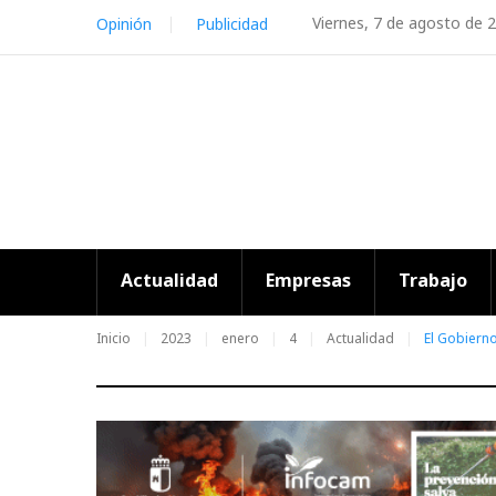
Skip
Viernes, 7 de agosto de 
Opinión
Publicidad
to
content
Actualidad
Empresas
Trabajo
Inicio
2023
enero
4
Actualidad
El Gobiern