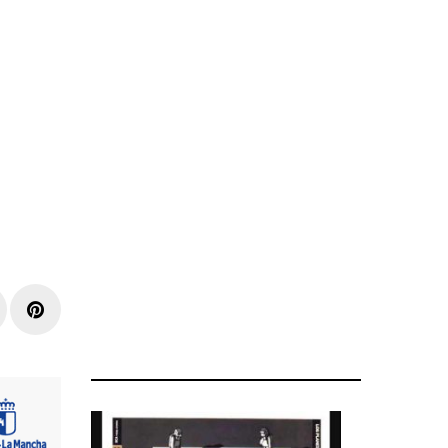
r
inkedIn
Pinterest