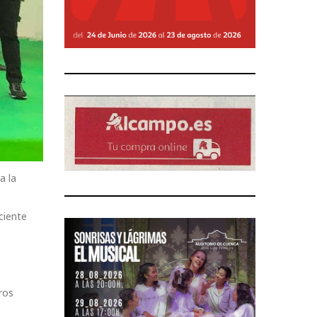
a la
ciente
ros