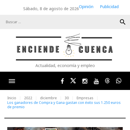
Skip
Opinión
Publicidad
Sábado, 8 de agosto de 2026
to
content
search
Actualidad, economía y empleo
Facebook
Twitter
Instagram
Youtube
Threads
Wha
Inicio
2022
diciembre
30
Empresas
Los ganadores de Compra y Gana gastan con éxito sus 1.250 euros
de premio