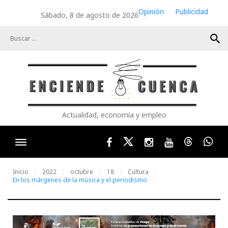
Skip
Opinión
Publicidad
Sábado, 8 de agosto de 2026
to
content
search
Actualidad, economía y empleo
Facebook
Twitter
Instagram
Youtube
Threads
Wha
Inicio
2022
octubre
18
Cultura
En los márgenes de la música y el periodismo