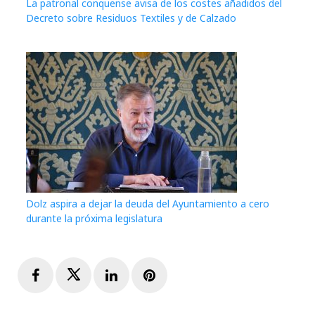
La patronal conquense avisa de los costes añadidos del
Decreto sobre Residuos Textiles y de Calzado
Dolz aspira a dejar la deuda del Ayuntamiento a cero
durante la próxima legislatura
Facebook
Twitter
LinkedIn
Pinterest