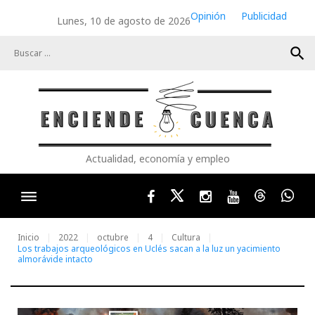
Skip
Opinión
Publicidad
Lunes, 10 de agosto de 2026
to
content
search
Actualidad, economía y empleo
Facebook
Twitter
Instagram
Youtube
Threads
Wha
Inicio
2022
octubre
4
Cultura
Los trabajos arqueológicos en Uclés sacan a la luz un yacimiento
almorávide intacto