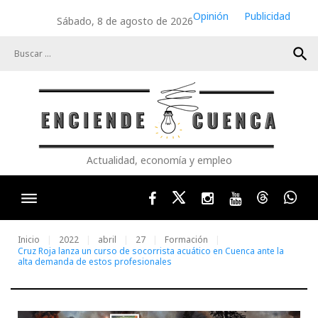
Skip
Opinión
Publicidad
Sábado, 8 de agosto de 2026
to
content
search
Actualidad, economía y empleo
Facebook
Twitter
Instagram
Youtube
Threads
Wha
Inicio
2022
abril
27
Formación
Cruz Roja lanza un curso de socorrista acuático en Cuenca ante la
alta demanda de estos profesionales