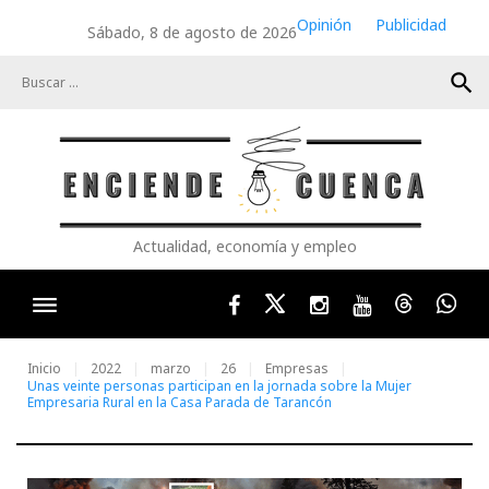
Skip
Opinión
Publicidad
Sábado, 8 de agosto de 2026
to
content
search
Actualidad, economía y empleo
Facebook
Twitter
Instagram
Youtube
Threads
Wha
Inicio
2022
marzo
26
Empresas
Unas veinte personas participan en la jornada sobre la Mujer
Empresaria Rural en la Casa Parada de Tarancón