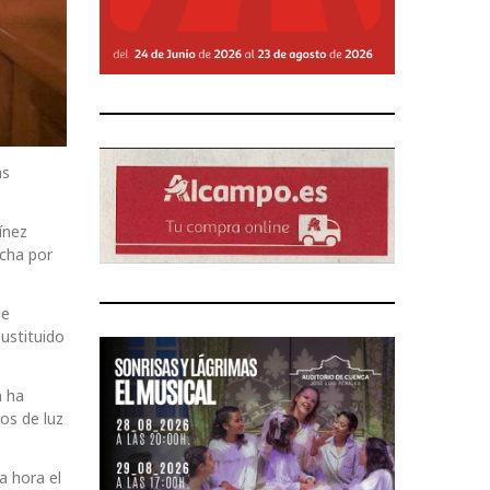
as
ínez
rcha por
de
ustituido
n ha
os de luz
a hora el