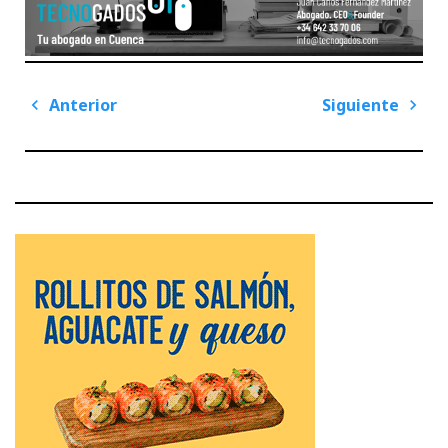
Navegación
Anterior
Siguiente
de
Previous
Next
entradas
Post
Post