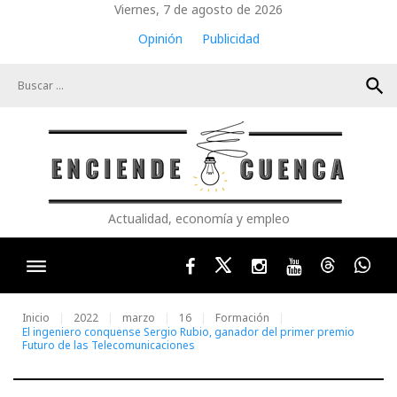
Skip
Viernes, 7 de agosto de 2026
to
Opinión
Publicidad
content
search
Actualidad, economía y empleo
Facebook
Twitter
Instagram
Youtube
Threads
Wha
Inicio
2022
marzo
16
Formación
El ingeniero conquense Sergio Rubio, ganador del primer premio
Futuro de las Telecomunicaciones