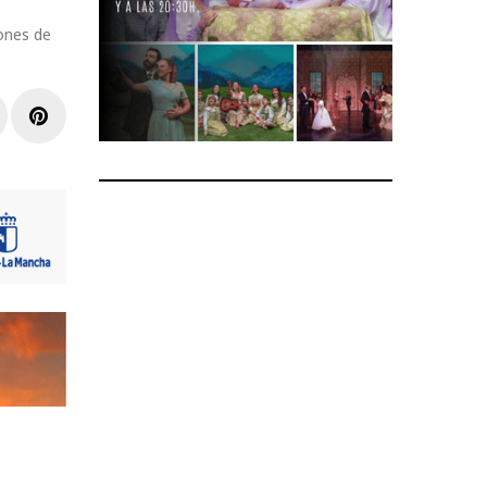
lones de
r
inkedIn
Pinterest