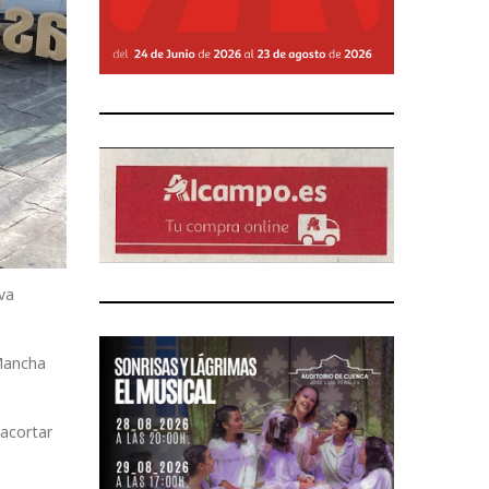
va
 Mancha
 acortar