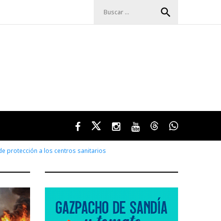
Buscar:
search
Facebook
Twitter
Instagram
Youtube
Threads
WhatsApp
e protección a los centros sanitarios