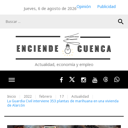
Skip
Opinión
Publicidad
Jueves, 6 de agosto de 2026
to
content
search
Actualidad, economía y empleo
Facebook
Twitter
Instagram
Youtube
Threads
Wha
Inicio
2022
febrero
17
Actualidad
La Guardia Civil interviene 353 plantas de marihuana en una vivienda
de Alarcón