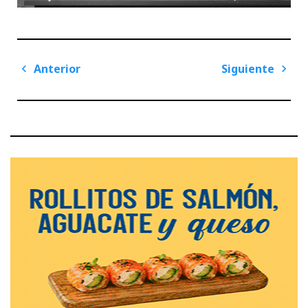
Navegación
Anterior
Siguiente
de
Previous
Next
entradas
Post
Post