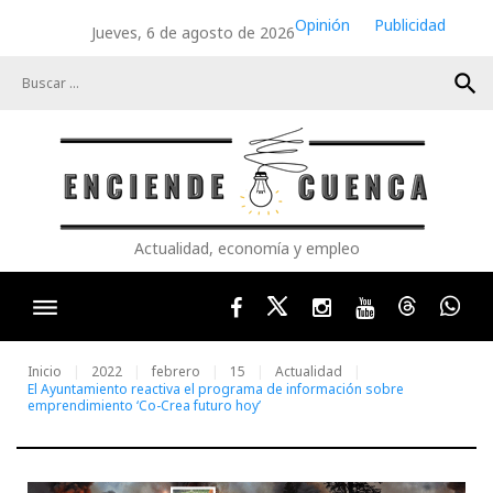
Skip
Opinión
Publicidad
Jueves, 6 de agosto de 2026
to
content
search
Actualidad, economía y empleo
Facebook
Twitter
Instagram
Youtube
Threads
Wha
Inicio
2022
febrero
15
Actualidad
El Ayuntamiento reactiva el programa de información sobre
emprendimiento ‘Co-Crea futuro hoy’