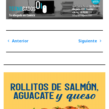
Navegación
Anterior
Siguiente
de
Previous
Next
entradas
Post
Post