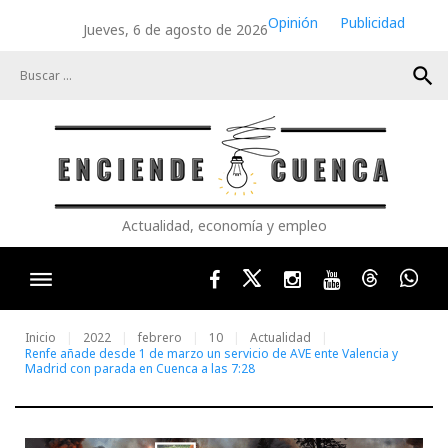
Skip
Opinión
Publicidad
Jueves, 6 de agosto de 2026
to
content
search
Actualidad, economía y empleo
Facebook
Twitter
Instagram
Youtube
Threads
Wha
Inicio
2022
febrero
10
Actualidad
Renfe añade desde 1 de marzo un servicio de AVE ente Valencia y
Madrid con parada en Cuenca a las 7:28