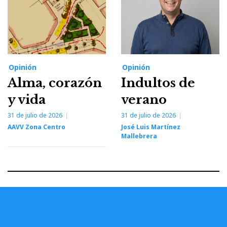
Opinión
Opinión
Alma, corazón
Indultos de
y vida
verano
31 de julio de 2026
31 de julio de 2026
AAVV Zona Centro
José Luis Martínez
Mallebrera