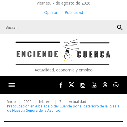
Skip
Viernes, 7 de agosto de 2026
to
Opinión
Publicidad
content
search
Actualidad, economía y empleo
Facebook
Twitter
Instagram
Youtube
Threads
Wha
Inicio
2022
febrero
7
Actualidad
Preocupación en Albaladejo del Cuende por el deterioro de la iglesia
de Nuestra Señora de la Asunción