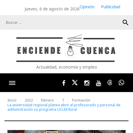
Skip
Opinión
Publicidad
Jueves, 6 de agosto de 2026
to
content
search
Actualidad, economía y empleo
Facebook
Twitter
Instagram
Youtube
Threads
Wha
Inicio
2022
febrero
7
Formación
La universidad regional planea abrir al profesorado y personal de
administración su programa UCLM Rural