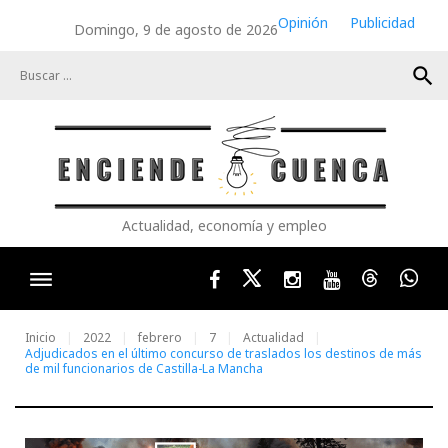
Skip
Opinión
Publicidad
Domingo, 9 de agosto de 2026
to
content
search
Actualidad, economía y empleo
Facebook
Twitter
Instagram
Youtube
Threads
Wha
Inicio
2022
febrero
7
Actualidad
Adjudicados en el último concurso de traslados los destinos de más
de mil funcionarios de Castilla-La Mancha