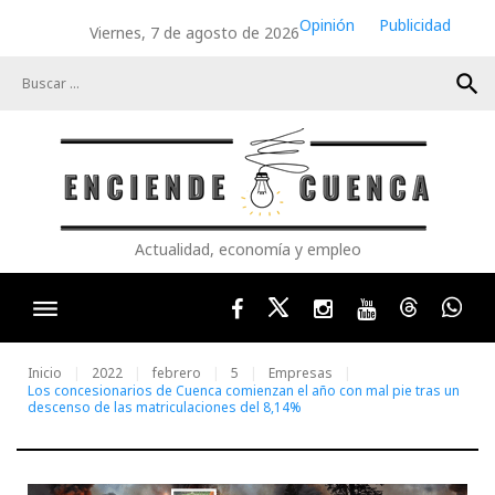
Skip
Opinión
Publicidad
Viernes, 7 de agosto de 2026
to
content
search
Actualidad, economía y empleo
Facebook
Twitter
Instagram
Youtube
Threads
Wha
Inicio
2022
febrero
5
Empresas
Los concesionarios de Cuenca comienzan el año con mal pie tras un
descenso de las matriculaciones del 8,14%