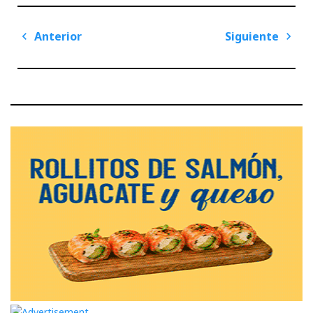
Navegación
Anterior
Siguiente
de
Previous
Next
entradas
Post
Post