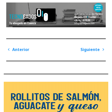
Navegación
Anterior
Siguiente
de
Previous
Next
entradas
Post
Post