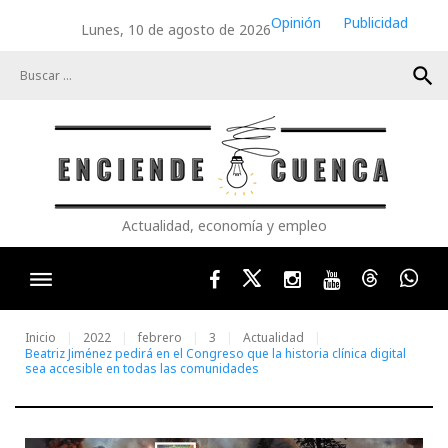
Skip
Opinión
Publicidad
Lunes, 10 de agosto de 2026
to
content
search
Actualidad, economía y empleo
Facebook
Twitter
Instagram
Youtube
Threads
Wha
Inicio
2022
febrero
3
Actualidad
Beatriz Jiménez pedirá en el Congreso que la historia clínica digital
sea accesible en todas las comunidades