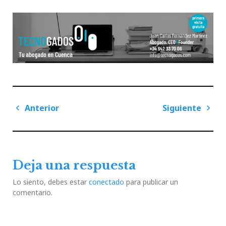
Navegación
Anterior
Siguiente
de
Previous
Next
entradas
Post
Post
Deja una respuesta
Lo siento, debes estar
conectado
para publicar un
comentario.