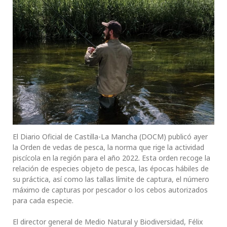
El Diario Oficial de Castilla-La Mancha (DOCM) publicó ayer
la Orden de vedas de pesca, la norma que rige la actividad
piscícola en la región para el año 2022. Esta orden recoge la
relación de especies objeto de pesca, las épocas hábiles de
su práctica, así como las tallas límite de captura, el número
máximo de capturas por pescador o los cebos autorizados
para cada especie.
El director general de Medio Natural y Biodiversidad, Félix