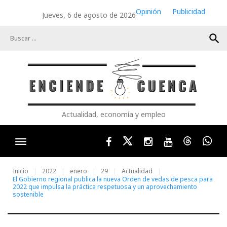
Skip
Opinión
Publicidad
Jueves, 6 de agosto de 2026
to
content
search
Actualidad, economía y empleo
Facebook
Twitter
Instagram
Youtube
Threads
Wha
Inicio
2022
enero
29
Actualidad
El Gobierno regional publica la nueva Orden de vedas de pesca para
2022 que impulsa la práctica respetuosa y un aprovechamiento
sostenible