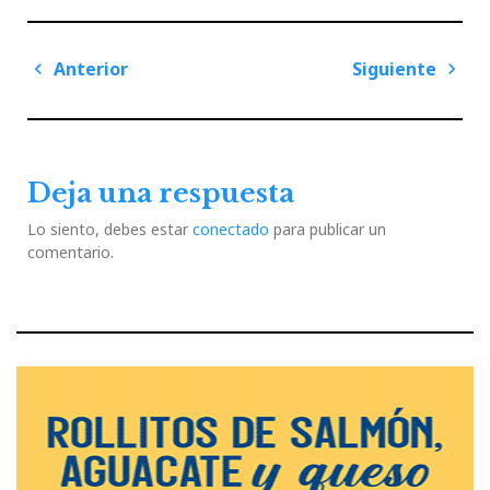
Navegación
Anterior
Siguiente
de
Previous
Next
entradas
Post
Post
Deja una respuesta
Lo siento, debes estar
conectado
para publicar un
comentario.