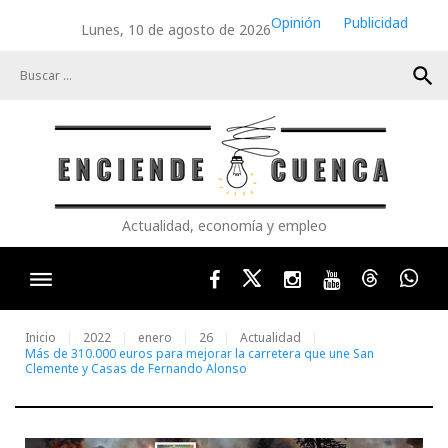
Skip
Opinión
Publicidad
Lunes, 10 de agosto de 2026
to
content
search
Actualidad, economía y empleo
Facebook
Twitter
Instagram
Youtube
Threads
Wha
Inicio
2022
enero
26
Actualidad
Más de 310.000 euros para mejorar la carretera que une San
Clemente y Casas de Fernando Alonso