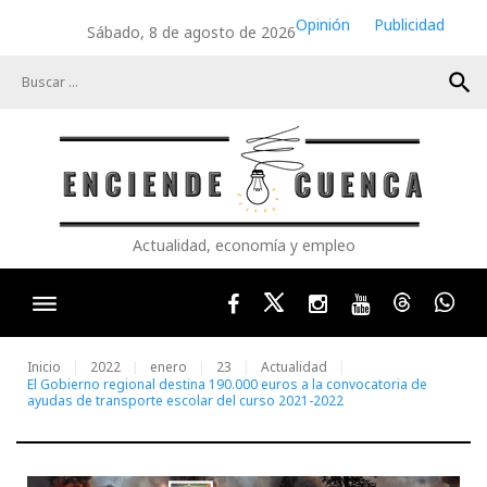
Skip
Opinión
Publicidad
Sábado, 8 de agosto de 2026
to
content
search
Actualidad, economía y empleo
Facebook
Twitter
Instagram
Youtube
Threads
Wha
Inicio
2022
enero
23
Actualidad
El Gobierno regional destina 190.000 euros a la convocatoria de
ayudas de transporte escolar del curso 2021-2022