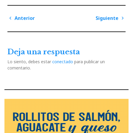
Navegación
Anterior
Siguiente
de
Previous
Next
entradas
Post
Post
Deja una respuesta
Lo siento, debes estar
conectado
para publicar un
comentario.