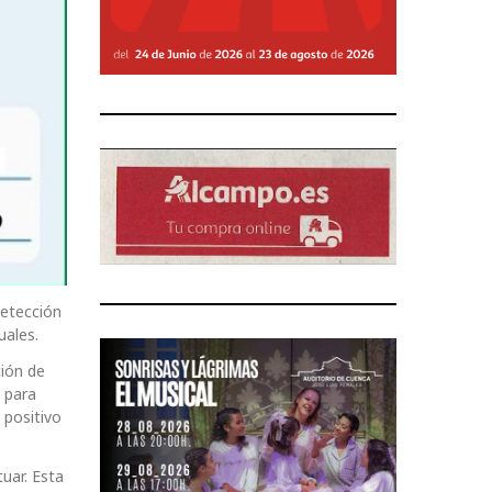
detección
uales.
ción de
 para
 positivo
uar. Esta