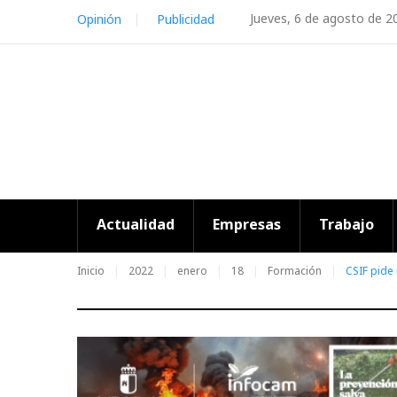
Skip
Jueves, 6 de agosto de 2
Opinión
Publicidad
to
content
Actualidad
Empresas
Trabajo
Inicio
2022
enero
18
Formación
CSIF pide 