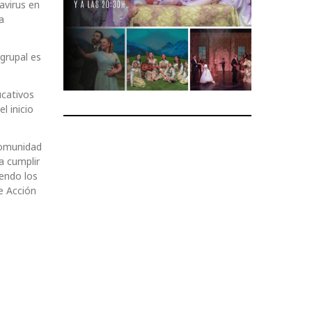
avirus en
a
 grupal es
ucativos
l inicio
comunidad
a cumplir
yendo los
e Acción