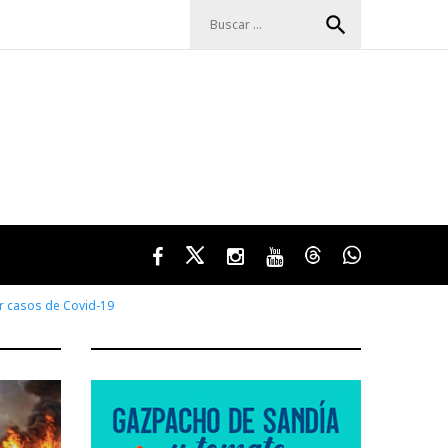
Buscar:
search
Facebook
Twitter
Instagram
Youtube
Threads
WhatsApp
ar casos de Covid-19