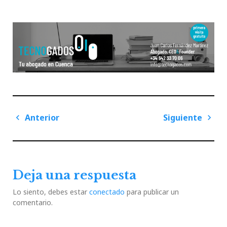
Navegación
Anterior
Siguiente
de
Previous
Next
entradas
Post
Post
Deja una respuesta
Lo siento, debes estar
conectado
para publicar un
comentario.