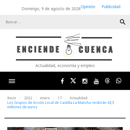
Skip
Opinión
Publicidad
Domingo, 9 de agosto de 2026
to
content
search
Actualidad, economía y empleo
Facebook
Twitter
Instagram
Youtube
Threads
Wha
Inicio
2022
enero
17
Actualidad
Los Grupos de Acción Local de Castilla-La Mancha recibirán 43,5
millones de euros