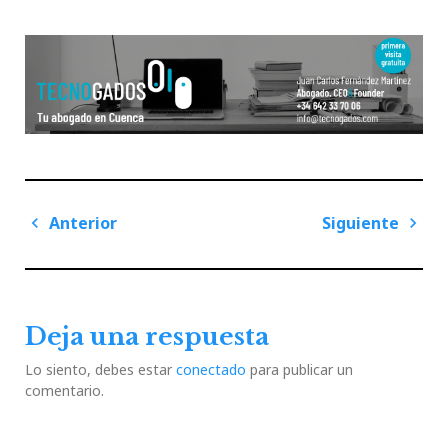
Navegación
Anterior
Siguiente
de
Previous
Next
entradas
Post
Post
Deja una respuesta
Lo siento, debes estar
conectado
para publicar un
comentario.