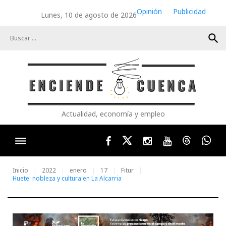
Skip
Opinión
Publicidad
Lunes, 10 de agosto de 2026
to
content
search
Actualidad, economía y empleo
Facebook
Twitter
Instagram
Youtube
Threads
Wha
Inicio
2022
enero
17
Fitur
Huete: nobleza y cultura en La Alcarria