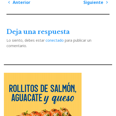
Navegación
Anterior
Siguiente
de
Previous
Next
entradas
Post
Post
Deja una respuesta
Lo siento, debes estar
conectado
para publicar un
comentario.