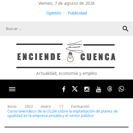
Skip
Viernes, 7 de agosto de 2026
to
Opinión
Publicidad
content
search
Actualidad, economía y empleo
Facebook
Twitter
Instagram
Youtube
Threads
Wha
Inicio
2022
enero
17
Formación
Curso telemático de la UCLM sobre la implantación de planes de
igualdad en la empresa privada y el sector público