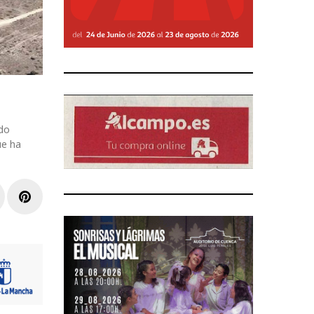
ido
ue ha
r
inkedIn
Pinterest