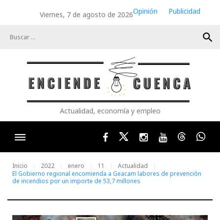
Skip
Opinión
Publicidad
Viernes, 7 de agosto de 2026
to
content
search
Actualidad, economía y empleo
Facebook
Twitter
Instagram
Youtube
Threads
Wha
Inicio
2022
enero
11
Actualidad
El Gobierno regional encomienda a Geacam labores de prevención
de incendios por un importe de 53,7 millones