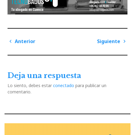
Navegación
Anterior
Siguiente
de
Previous
Next
entradas
Post
Post
Deja una respuesta
Lo siento, debes estar
conectado
para publicar un
comentario.