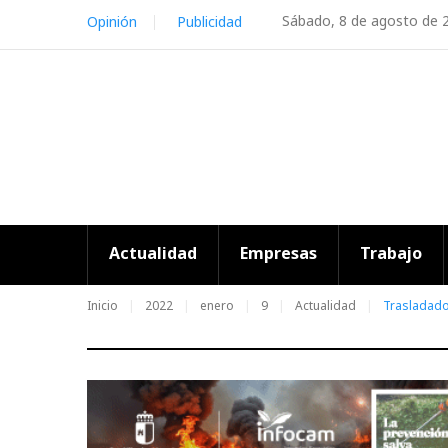
Skip
Sábado, 8 de agosto de 
Opinión
Publicidad
to
content
Actualidad
Empresas
Trabajo
Inicio
2022
enero
9
Actualidad
Trasladados