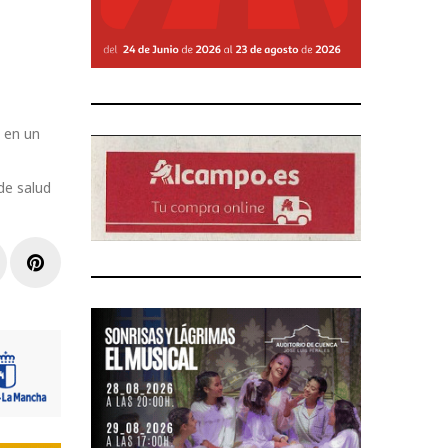
o en un
de salud
r
inkedIn
Pinterest