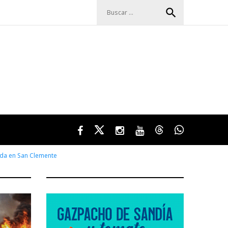
Buscar:
search
Facebook
Twitter
Instagram
Youtube
Threads
WhatsApp
enda en San Clemente