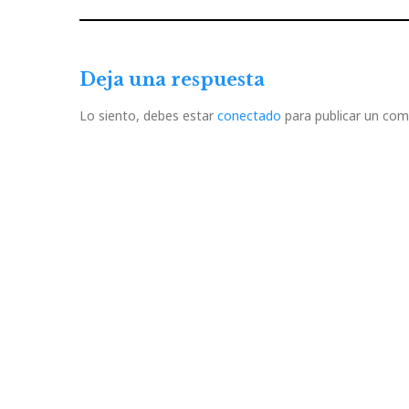
de
Previous
Post
entradas
Deja una respuesta
Lo siento, debes estar
conectado
para publicar un com