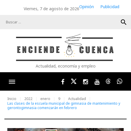
Skip
Opinión
Publicidad
Viernes, 7 de agosto de 2026
to
content
search
Actualidad, economía y empleo
Facebook
Twitter
Instagram
Youtube
Threads
Wha
Inicio
2022
enero
9
Actualidad
Las clases de la escuela municipal de gimnasia de mantenimiento y
gerontogimnasia comenzarán en febrero