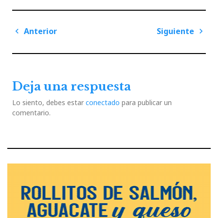
Navegación
Anterior
Siguiente
de
Previous
Next
entradas
Post
Post
Deja una respuesta
Lo siento, debes estar
conectado
para publicar un
comentario.