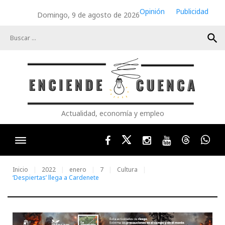
Skip
Opinión
Publicidad
Domingo, 9 de agosto de 2026
to
content
search
Actualidad, economía y empleo
Facebook
Twitter
Instagram
Youtube
Threads
Wha
Inicio
2022
enero
7
Cultura
‘Despiertas’ llega a Cardenete