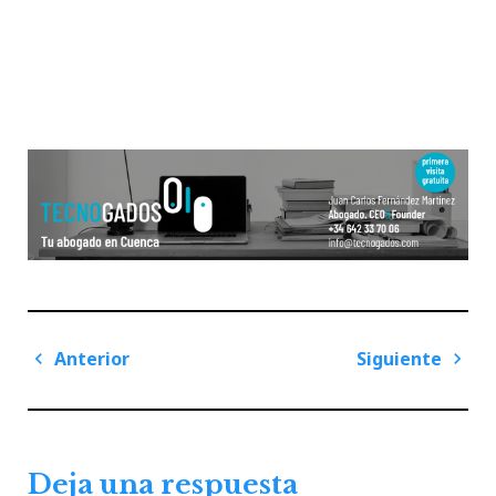
Navegación
Anterior
Siguiente
de
Previous
Next
entradas
Post
Post
Deja una respuesta