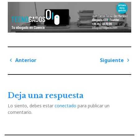
Navegación
Anterior
Siguiente
de
Previous
Next
entradas
Post
Post
Deja una respuesta
Lo siento, debes estar
conectado
para publicar un
comentario.