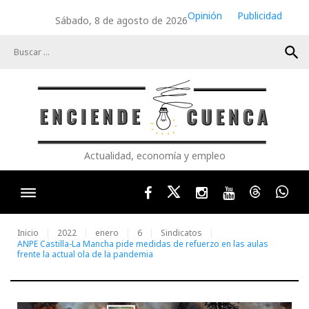
Skip
Opinión
Publicidad
Sábado, 8 de agosto de 2026
to
content
search
Actualidad, economía y empleo
Facebook
Twitter
Instagram
Youtube
Threads
Wha
Inicio
2022
enero
6
Sindicatos
ANPE Castilla-La Mancha pide medidas de refuerzo en las aulas
frente la actual ola de la pandemia